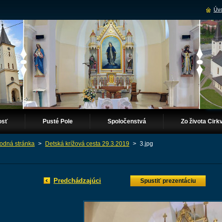
Úvo
osť
Pusté Pole
Spoločenstvá
Zo života Cirkv
odná stránka
>
Detská krížová cesta 29.3.2019
>
3.jpg
Predchádzajúci
Spustiť prezentáciu