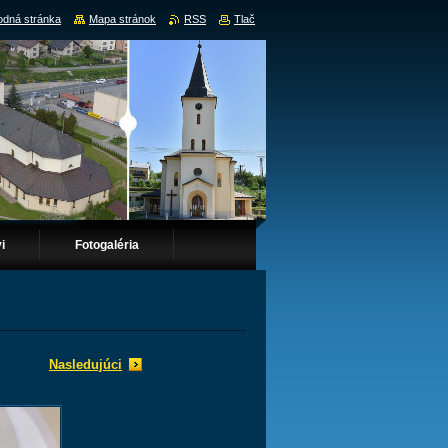
dná stránka
Mapa stránok
RSS
Tlač
i
Fotogaléria
Nasledujúci