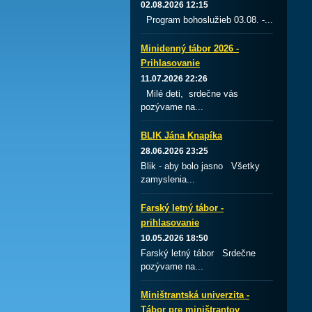
02.08.2026 12:15
Program bohoslužieb 03.08. -...
Minidenný tábor 2026 -
Prihlasovanie
11.07.2026 22:26
Milé deti, srdečne vás
pozývame na...
BLIK Jána Knapíka
28.06.2026 23:25
Blik - aby bolo jasno Všetky
zamyslenia...
Farský letný tábor -
prihlasovanie
10.05.2026 18:50
Farský letný tábor Srdečne
pozývame na...
Miništrantská univerzita -
Tábor pre miništrantov