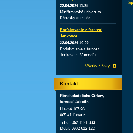
Sp
22.04.2026 11:25
Miništrantská univerzita
Kňazský seminár...
Poďakovanie z farnosti
Jenkovce
22.04.2026 10:00
Poďakovanie z farnosti
Jenkovce V nedeľu...
Všetky články
Kontakt
Rímskokatolícka Cirkev,
farnosť Ľubotín
Hlavná 107/98
065 41 Ľubotín
Tel.č.: 052 4921 333
Mobil: 0902 812 122