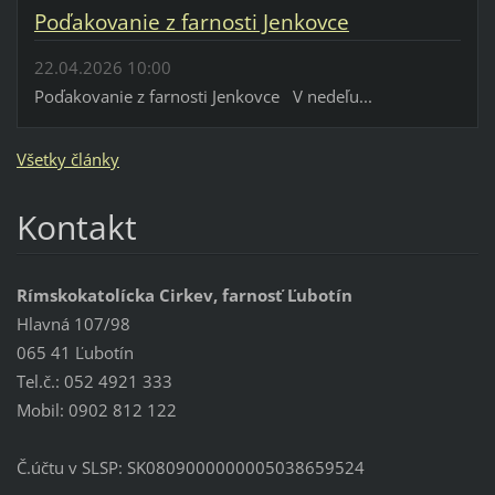
Poďakovanie z farnosti Jenkovce
22.04.2026 10:00
Poďakovanie z farnosti Jenkovce V nedeľu...
Všetky články
Kontakt
Rímskokatolícka Cirkev, farnosť Ľubotín
Hlavná 107/98
065 41 Ľubotín
Tel.č.: 052 4921 333
Mobil: 0902 812 122
Č.účtu v SLSP: SK0809000000005038659524