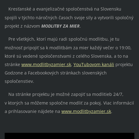
Kresťanské a evanjelizačné spoločenstvá na Slovensku
spojili v týchto náročných časoch svoje sily a vytvorili spoločný
projekt z názvom
MODLITBY ZA MIER
.
Pre všetkých, ktorí majú radi spoločnú modlitbu, je tu
možnosť pripojiť sa k modlitbám za mier každý večer o 19:00,
ktoré sú vedené spoločenstvami z celého Slovenska, a to na
stránke
www.modlitbyzamier.sk
,
YouTubovom kanáli
projektu
Godzone a Facebookových stránkach slovenských
spoločenstiev.
Na stránke projektu je možné zapojiť sa modlitieb 24/7,
v ktorých sa môžeme spoločne modliť za pokoj. Viac informácií
a prihlasovanie nájdete na
www.modlitbyzamier.sk
.