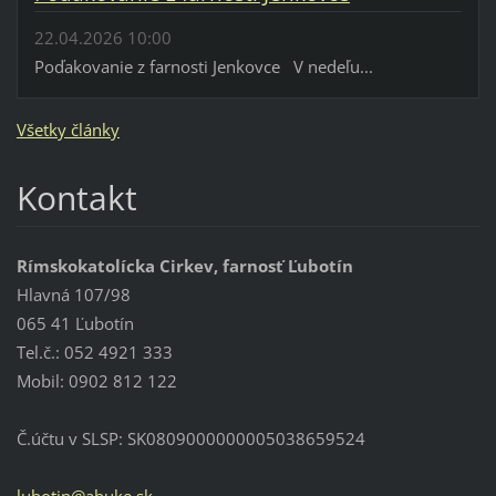
22.04.2026 10:00
Poďakovanie z farnosti Jenkovce V nedeľu...
Všetky články
Kontakt
Rímskokatolícka Cirkev, farnosť Ľubotín
Hlavná 107/98
065 41 Ľubotín
Tel.č.: 052 4921 333
Mobil: 0902 812 122
Č.účtu v SLSP: SK0809000000005038659524