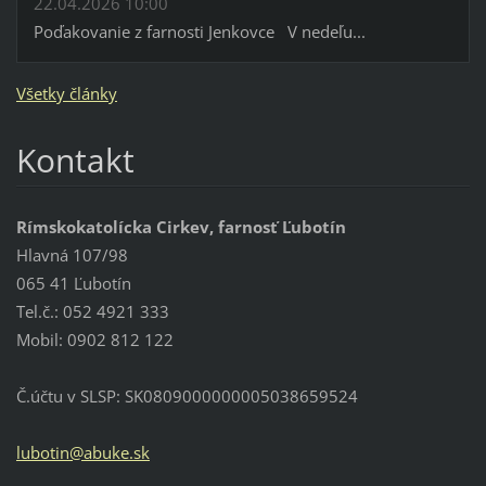
22.04.2026 10:00
Poďakovanie z farnosti Jenkovce V nedeľu...
Všetky články
Kontakt
Rímskokatolícka Cirkev, farnosť Ľubotín
Hlavná 107/98
065 41 Ľubotín
Tel.č.: 052 4921 333
Mobil: 0902 812 122
Č.účtu v SLSP: SK0809000000005038659524
lubotin@
abuke.sk