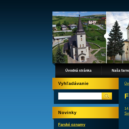
Úvodná stránka
Naša farn
Vyhľadávanie
Úv
F
14
Novinky
Sv
Farské oznamy