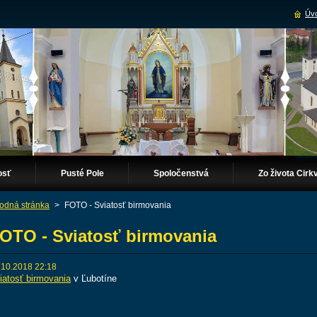
Úvo
osť
Pusté Pole
Spoločenstvá
Zo života Cirkv
odná stránka
>
FOTO - Sviatosť birmovania
OTO - Sviatosť birmovania
.10.2018 22:18
iatosť birmovania
v Ľubotíne