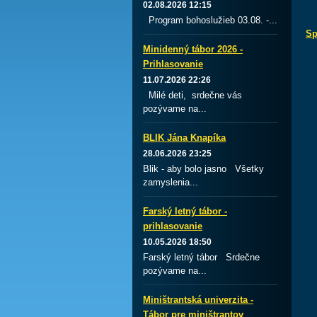
02.08.2026 12:15
Program bohoslužieb 03.08. -...
Sp
Minidenný tábor 2026 -
Prihlasovanie
11.07.2026 22:26
Milé deti, srdečne vás
pozývame na...
BLIK Jána Knapíka
28.06.2026 23:25
Blik - aby bolo jasno Všetky
zamyslenia...
Farský letný tábor -
prihlasovanie
10.05.2026 18:50
Farský letný tábor Srdečne
pozývame na...
Miništrantská univerzita -
Tábor pre miništrantov