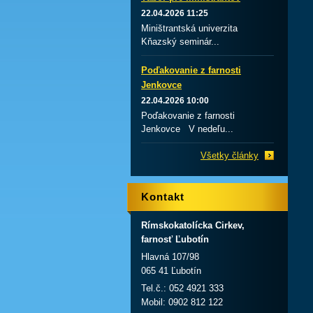
22.04.2026 11:25
Miništrantská univerzita
Kňazský seminár...
Poďakovanie z farnosti
Jenkovce
22.04.2026 10:00
Poďakovanie z farnosti
Jenkovce V nedeľu...
Všetky články
Kontakt
Rímskokatolícka Cirkev,
farnosť Ľubotín
Hlavná 107/98
065 41 Ľubotín
Tel.č.: 052 4921 333
Mobil: 0902 812 122